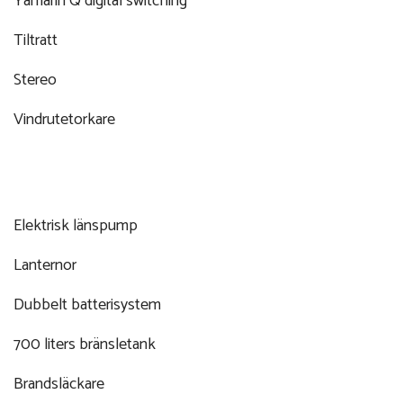
Yamarin Q digital switching
Tiltratt
Stereo
Vindrutetorkare
Elektrisk länspump
Lanternor
Dubbelt batterisystem
700 liters bränsletank
Brandsläckare