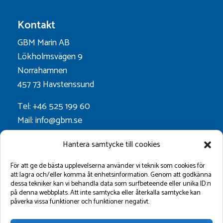
Kontakt
GBM Marin AB
Lökholmsvägen 9
Norrahamnen
457 73 Havstenssund
Tel: +46 525 199 60
Mail: info@gbm.se
Org.nr. 556052-0628
Hantera samtycke till cookies
Godkänt för F-skatt
För att ge de bästa upplevelserna använder vi teknik som cookies för
att lagra och/eller komma åt enhetsinformation. Genom att godkänna
dessa tekniker kan vi behandla data som surfbeteende eller unika ID:n
Följ oss på:
på denna webbplats. Att inte samtycka eller återkalla samtycke kan
påverka vissa funktioner och funktioner negativt.