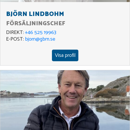
BJÖRN LINDBOHM
FÖRSÄLJNINGSCHEF
DIREKT:
+46 525 19963
E-POST:
bjorn@gbm.se
Visa profil