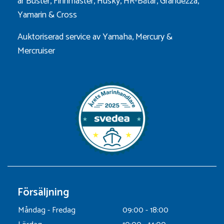
är
Buster
,
Finnmaster
,
Husky
,
HR-Båtar
,
Grandezza
,
Yamarin
&
Cross
Auktoriserad service av Yamaha, Mercury &
Mercruiser
Försäljning
Måndag - Fredag
09:00 - 18:00