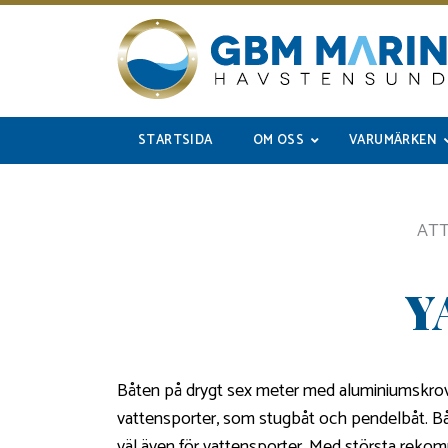
STARTSIDA
OM OSS
VARUMÄRKEN
AT
Y
Båten på drygt sex meter med aluminiumskrov o
vattensporter, som stugbåt och pendelbåt. Bå
väl även för vattensporter. Med största reko