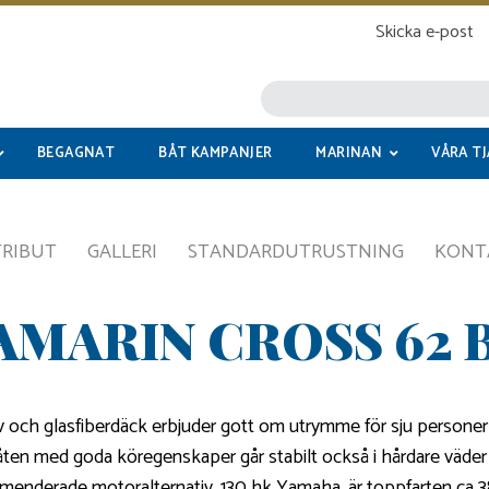
Skicka e-post
BEGAGNAT
BÅT KAMPANJER
MARINAN
VÅRA T
TRIBUT
GALLERI
STANDARDUTRUSTNING
KONT
AMARIN CROSS 62 
ch glasfiberdäck erbjuder gott om utrymme för sju personer oc
ten med goda köregenskaper går stabilt också i hårdare väder 
mmenderade motoralternativ, 130 hk Yamaha, är toppfarten ca 