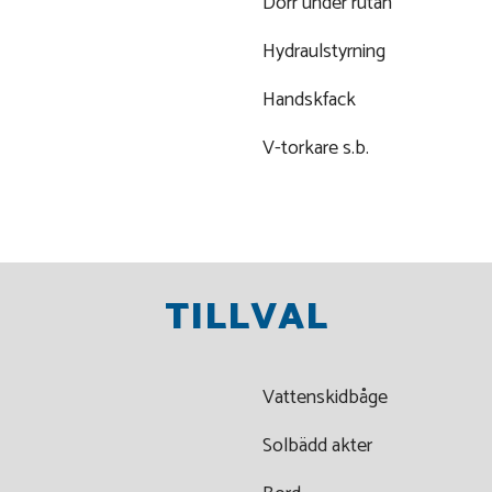
Dörr under rutan
Hydraulstyrning
Handskfack
V-torkare s.b.
TILLVAL
Vattenskidbåge
Solbädd akter