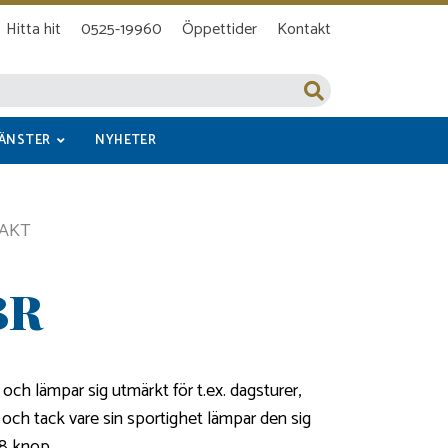
Hitta hit
0525-19960
Öppettider
Kontakt
JÄNSTER
NYHETER
AKT
BR
h lämpar sig utmärkt för t.ex. dagsturer,
och tack vare sin sportighet lämpar den sig
38 knop.