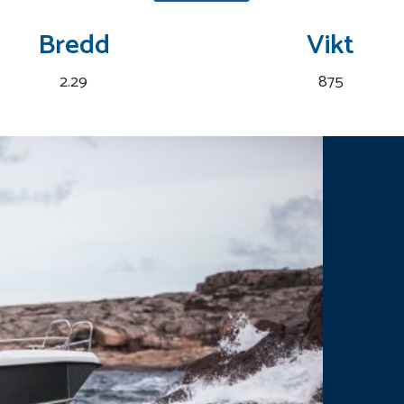
Bredd
Vikt
2.29
875