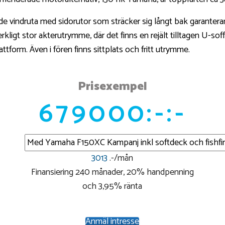
 vindruta med sidorutor som sträcker sig långt bak garanterar
kligt stor akterutrymme, där det finns en rejält tilltagen U-sof
tform. Även i fören finns sittplats och fritt utrymme.
Prisexempel
679000:-:-
3013
.-/mån
Finansiering 240 månader, 20% handpenning
och 3,95% ränta
Anmäl intresse