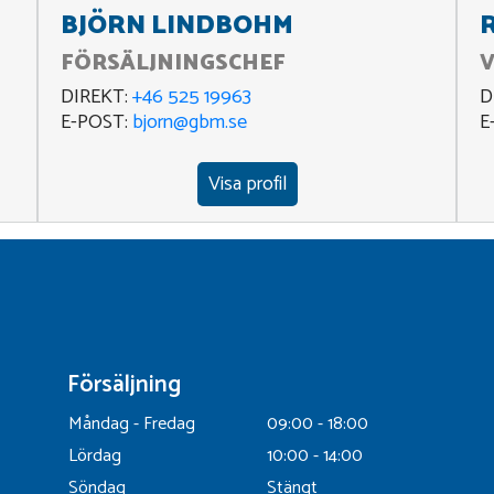
BJÖRN LINDBOHM
FÖRSÄLJNINGSCHEF
DIREKT:
+46 525 19963
D
E-POST:
bjorn@gbm.se
E
Visa profil
Försäljning
Måndag - Fredag
09:00 - 18:00
Lördag
10:00 - 14:00
Söndag
Stängt