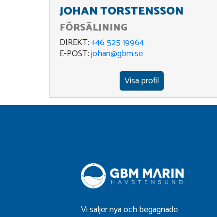
JOHAN TORSTENSSON
FÖRSÄLJNING
DIREKT:
+46 525 19964
E-POST:
johan@gbm.se
Visa profil
Vi säljer nya och begagnade