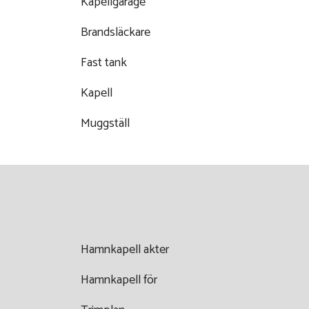
Kapellgarage
Brandsläckare
Fast tank
Kapell
Muggställ
Hamnkapell akter
Hamnkapell för