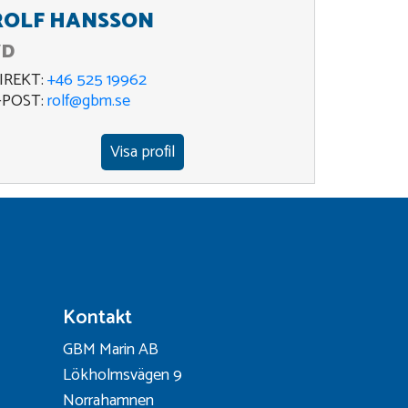
ROLF HANSSON
VD
IREKT:
+46 525 19962
-POST:
rolf@gbm.se
Visa profil
Kontakt
GBM Marin AB
Lökholmsvägen 9
Norrahamnen