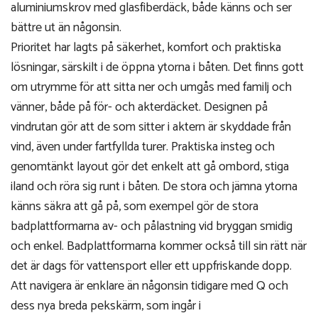
aluminiumskrov med glasfiberdäck, både känns och ser
bättre ut än någonsin.
Prioritet har lagts på säkerhet, komfort och praktiska
lösningar, särskilt i de öppna ytorna i båten. Det finns gott
om utrymme för att sitta ner och umgås med familj och
vänner, både på för- och akterdäcket. Designen på
vindrutan gör att de som sitter i aktern är skyddade från
vind, även under fartfyllda turer. Praktiska insteg och
genomtänkt layout gör det enkelt att gå ombord, stiga
iland och röra sig runt i båten. De stora och jämna ytorna
känns säkra att gå på, som exempel gör de stora
badplattformarna av- och pålastning vid bryggan smidig
och enkel. Badplattformarna kommer också till sin rätt när
det är dags för vattensport eller ett uppfriskande dopp.
Att navigera är enklare än någonsin tidigare med Q och
dess nya breda pekskärm, som ingår i