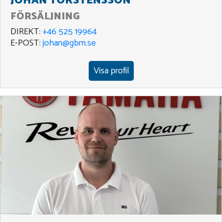
JOHAN TORSTENSSON
FÖRSÄLJNING
DIREKT:
+46 525 19964
E-POST:
johan@gbm.se
Visa profil