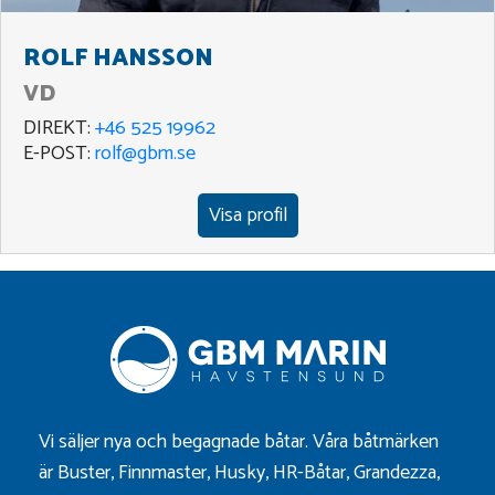
ROLF HANSSON
VD
DIREKT:
+46 525 19962
E-POST:
rolf@gbm.se
Visa profil
Vi säljer nya och begagnade båtar. Våra båtmärken
är
Buster
,
Finnmaster
,
Husky
,
HR-Båtar
,
Grandezza
,