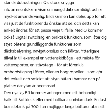
standardutrustningen. Q’s stora, snygga
infotainmentskärm visar en mängd data samtidigt och är
mycket användarvänlig. Bildskärmen kan delas upp för att
visa just de funktioner du önskar att se, och detta kan
enkelt ändras för att passa varje tillfälle. Med Q kommer
också Digital switching, en praktisk funktion, som låter dig
styra båtens grundläggande funktioner som
däcksbelysning, navigationsljus och fläktar. Ytterligare
tillval är till exempel en vattenskidbåge - ett måste för
vattensporter, en stävstege – för att förenkla
ombordstigning i fören, eller en bogpropeller – som gör
det enkelt och smidigt att styra båten i hamnar och på
platser där ytan är begränsad.
Den nya 75 BR kommer antingen med ett behändigt,
halkfritt Softdeck eller med hållbar aluminiumdurk. En fast
bränsletank på 300 liter möjliggör långa båtturer utan att