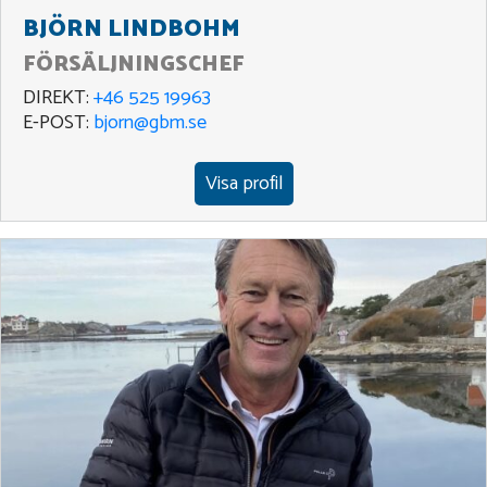
BJÖRN LINDBOHM
FÖRSÄLJNINGSCHEF
DIREKT:
+46 525 19963
E-POST:
bjorn@gbm.se
Visa profil