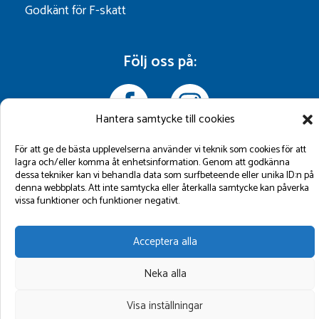
Godkänt för F-skatt
Följ oss på:
Hantera samtycke till cookies
För att ge de bästa upplevelserna använder vi teknik som cookies för att
lagra och/eller komma åt enhetsinformation. Genom att godkänna
dessa tekniker kan vi behandla data som surfbeteende eller unika ID:n på
denna webbplats. Att inte samtycka eller återkalla samtycke kan påverka
©2026 GBM Marin AB.
vissa funktioner och funktioner negativt.
Acceptera alla
Neka alla
Visa inställningar