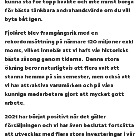
kunna stå för topp kvalité och inte minst borga
för bästa tänkbara andrahandsvärde om du vill
byta båt igen.
Fjolåret blev framgångsrik med en
rekordomsättning på närmare 120 miljoner exkl
moms, vilket innebär att vi haft vår historiskt
bästa säsong genom tiderna.
Denna stora
ökning beror naturligtvis att flera valt att
stanna hemma på sin semester, men också att
vi har attraktiva varumärken och på våra
kunniga medarbetare gjort ett mycket gott
arbete.
2021 har börjat positivt när det gäller
försäljningen och vi har även beslutat fortsätta
att utvecklas med flera stora investeringar i vår