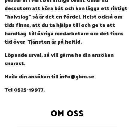
passar in i vårt befintliga team. Gillar du
dessutom att köra båt och kan lägga ett riktigt
”halvslag” så är det en fördel. Helst också om
tids finns, att du ta hjälpa till och ge ta ett
handtag till övriga medarbetare om det finns
tid över
Tjänsten är på heltid.
Löpande urval, så vill gärna ha din ansökan
snarast.
Maila din ansökan till info@gbm.se
Tel 0525-19977.
OM OSS