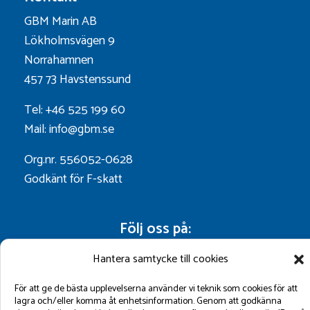
GBM Marin AB
Lökholmsvägen 9
Norrahamnen
457 73 Havstenssund
Tel: +46 525 199 60
Mail: info@gbm.se
Org.nr. 556052-0628
Godkänt för F-skatt
Följ oss på:
Hantera samtycke till cookies
För att ge de bästa upplevelserna använder vi teknik som cookies för att
lagra och/eller komma åt enhetsinformation. Genom att godkänna