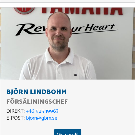
BJÖRN LINDBOHM
FÖRSÄLJNINGSCHEF
DIREKT:
+46 525 19963
E-POST:
bjorn@gbm.se
Visa profil