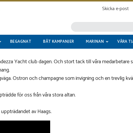
Skicka e-post
BEGAGNAT
BÅT KAMPANJER
MARINAN
VÅRA T
randezza Yacht club dagen. Och stort tack till våra medarbeta
mang.
gväga. Ostron och champagne som invigning och en trevlig kvä
trädde för oss från våra stora altan.
e uppträdandet av Haags.