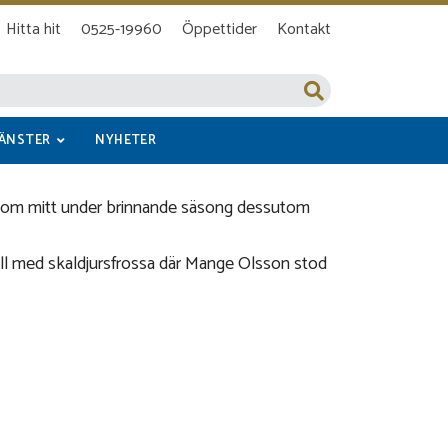
Hitta hit
0525-19960
Öppettider
Kontakt
JÄNSTER
NYHETER
re som mitt under brinnande säsong dessutom
ll med skaldjursfrossa där Mange Olsson stod