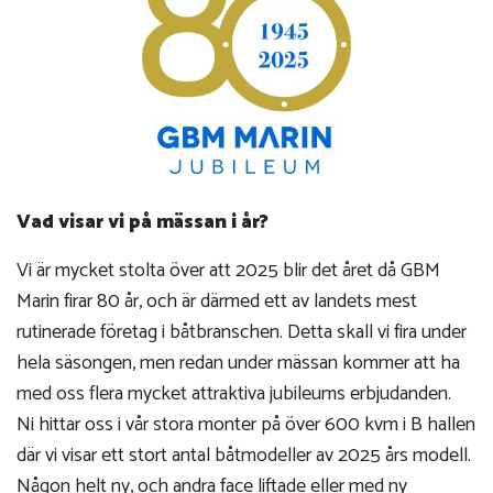
Vad visar vi på mässan i år?
Vi är mycket stolta över att 2025 blir det året då GBM
Marin firar 80 år, och är därmed ett av landets mest
rutinerade företag i båtbranschen. Detta skall vi fira under
hela säsongen, men redan under mässan kommer att ha
med oss flera mycket attraktiva jubileums erbjudanden.
Ni hittar oss i vår stora monter på över 600 kvm i B hallen
där vi visar ett stort antal båtmodeller av 2025 års modell.
Någon helt ny, och andra face liftade eller med ny