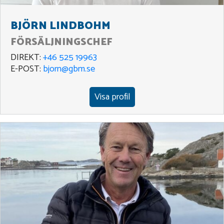
BJÖRN LINDBOHM
FÖRSÄLJNINGSCHEF
DIREKT:
+46 525 19963
E-POST:
bjorn@gbm.se
Visa profil