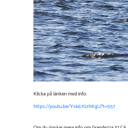
Klicka på länken med info:
https://youtu.be/Ysk670zhKgU?t=557
Om du önskar mera info om Grandezza 37 CA, ell