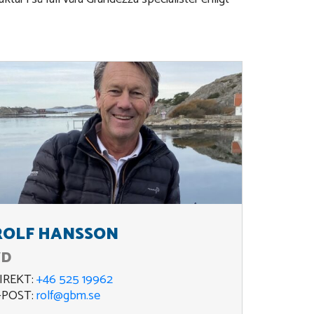
ROLF HANSSON
VD
IREKT:
+46 525 19962
-POST:
rolf@gbm.se