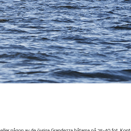
er någon av de övriga Grandezza båtarna på 25-40 fot. Kontakta