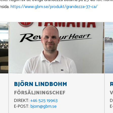
msida.
https://www.gbm.se/produkt/grandezza-37-ca/
BJÖRN LINDBOHM
FÖRSÄLJNINGSCHEF
DIREKT:
+46 525 19963
D
E-POST:
bjorn@gbm.se
E