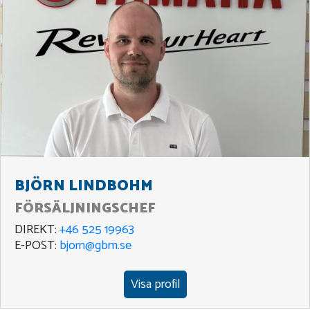
BJÖRN LINDBOHM
FÖRSÄLJNINGSCHEF
DIREKT:
+46 525 19963
E-POST:
bjorn@gbm.se
Visa profil