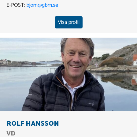
E-POST:
bjorn@gbm.se
Visa profil
ROLF HANSSON
VD