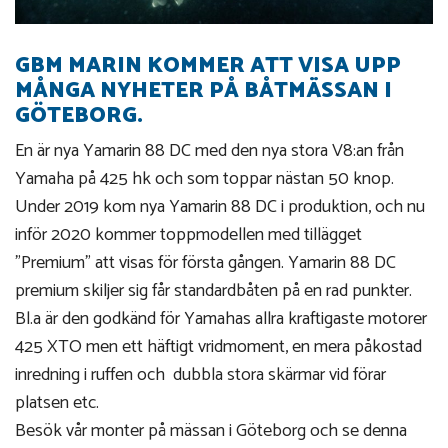
GBM MARIN KOMMER ATT VISA UPP
MÅNGA NYHETER PÅ BÅTMÄSSAN I
GÖTEBORG.
En är nya Yamarin 88 DC med den nya stora V8:an från
Yamaha på 425 hk och som toppar nästan 50 knop.
Under 2019 kom nya Yamarin 88 DC i produktion, och nu
inför 2020 kommer toppmodellen med tillägget
"Premium" att visas för första gången. Yamarin 88 DC
premium skiljer sig får standardbåten på en rad punkter.
Bl.a är den godkänd för Yamahas allra kraftigaste motorer
425 XTO men ett häftigt vridmoment, en mera påkostad
inredning i ruffen och dubbla stora skärmar vid förar
platsen etc.
Besök vår monter på mässan i Göteborg och se denna