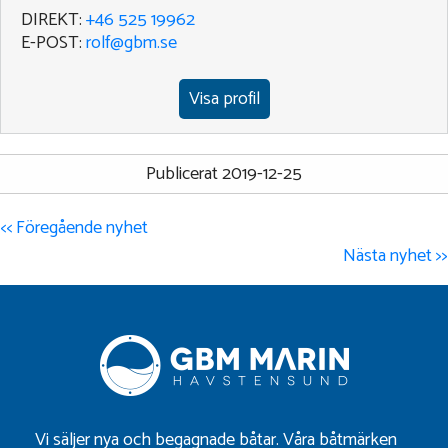
DIREKT:
+46 525 19962
E-POST:
rolf@gbm.se
Visa profil
Publicerat 2019-12-25
<< Föregående nyhet
Nästa nyhet >>
Vi säljer nya och begagnade båtar. Våra båtmärken