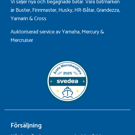
Vi säljer nya och begagnade båtar. Våra båtmärken
är
Buster
,
Finnmaster
,
Husky
,
HR-Båtar
,
Grandezza
,
Yamarin
&
Cross
Auktoriserad service av Yamaha, Mercury &
Mercruiser
Försäljning