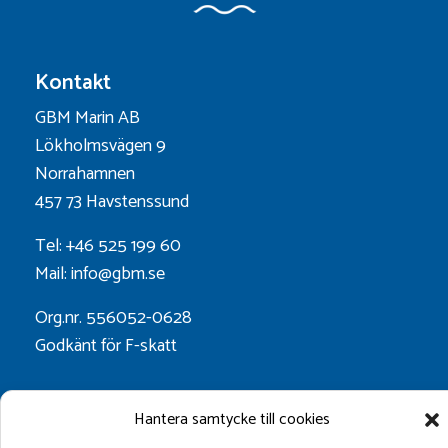
Kontakt
GBM Marin AB
Lökholmsvägen 9
Norrahamnen
457 73 Havstenssund
Tel: +46 525 199 60
Mail: info@gbm.se
Org.nr. 556052-0628
Godkänt för F-skatt
Följ oss på:
Hantera samtycke till cookies