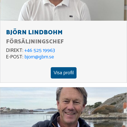
BJÖRN LINDBOHM
FÖRSÄLJNINGSCHEF
DIREKT:
+46 525 19963
E-POST:
bjorn@gbm.se
Visa profil